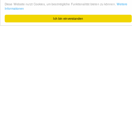
So funktioniert´s
Gut zu wissen
FAQ
Cashback maximieren
Datenschutz
Service & Support
Ihr Feedback
Kontakt
Zum Newsletter
anmelden