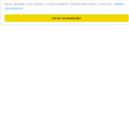
Diese Website nutzt Cookies, um bestmögliche Funktionalität bieten zu können.
Weitere
So funktioniert´s
Informationen
Gut zu wissen
Ich bin einverstanden
FAQ
Cashback maximieren
Datenschutz
Service & Support
Ihr Feedback
Kontakt
Zum Newsletter
anmelden