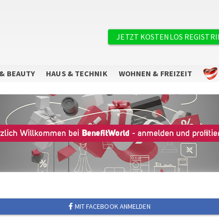
×
Benutzermenü
JETZT KOSTENLOS REGISTR
& BEAUTY
HAUS & TECHNIK
WOHNEN & FREIZEIT
Sie wollen keine Angebote mehr
verpassen?
Abonnieren Sie unseren Newsletter.
MIT FACEBOOK ANMELDEN