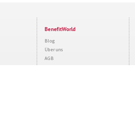
BenefitWorld
Blog
Über uns
Cookie Consent plugin for the EU cookie l
AGB
BenefitWorld für Partner
Impressum