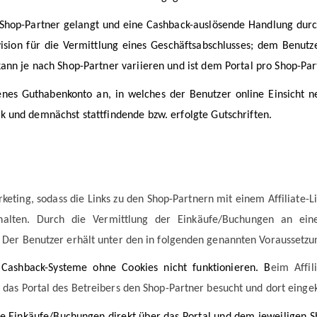
 Shop-Partner gelangt und eine Cashback-auslösende Handlung dur
ision für die Vermittlung eines Geschäftsabschlusses; dem Benutz
ann je nach Shop-Partner variieren und ist dem Portal pro Shop-Pa
enes Guthabenkonto an, in welches der Benutzer online Einsicht 
 und demnächst stattfindende bzw. erfolgte Gutschriften.
rketing, sodass die Links zu den Shop-Partnern mit einem Affiliate
alten. Durch die Vermittlung der Einkäufe/Buchungen an ein
 Der Benutzer erhält unter den in folgenden genannten Voraussetz
Cashback-Systeme ohne Cookies nicht funktionieren. B
eim Affil
 das Portal des Betreibers den Shop-Partner besucht und dort einge
 Einkäufe/Buchungen direkt über das Portal und dem jeweiligen Sh