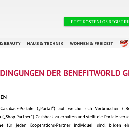
×
Benutzermenü
JETZT KOSTENLOS REGISTR
& BEAUTY
HAUS & TECHNIK
WOHNEN & FREIZEIT
EDINGUNGEN DER BENEFITWORLD 
Sie wollen keine Angebote mehr
verpassen?
GEN
Abonnieren Sie unseren Newsletter.
Cashback-Portale („Portal“) auf welche sich Verbraucher („Be
„Shop-Partner“) Cashback zu erhalten und stellt die Portale vers
 für jeden Kooperations-Partner individuell sind, bilden ei