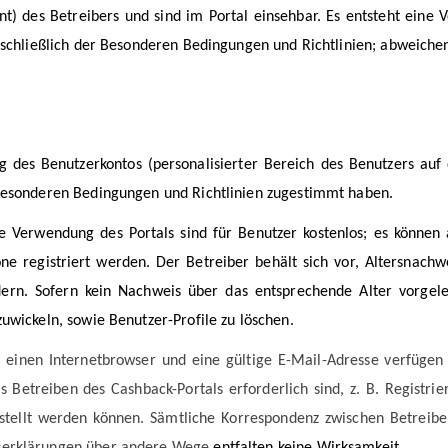
) des Betreibers und sind im Portal einsehbar. Es entsteht eine
ZUM NEWSLETTER ANMELDEN
inschließlich der Besonderen Bedingungen und Richtlinien; abweich
g des Benutzerkontos (personalisierter Bereich des Benutzers auf 
 Besonderen Bedingungen und Richtlinien zugestimmt haben.
 Verwendung des Portals sind für Benutzer kostenlos; es können 
 registriert werden. Der Betreiber behält sich vor, Altersnachwe
dern. Sofern kein Nachweis über das entsprechende Alter vorgele
uwickeln, sowie Benutzer-Profile zu löschen.
 einen Internetbrowser und eine gültige E-Mail-Adresse verfügen
s Betreiben des Cashback-Portals erforderlich sind, z. B. Registrie
stellt werden können. Sämtliche Korrespondenz zwischen Betreiber
nserklärungen über andere Wege
entfalten keine Wirksamkeit.