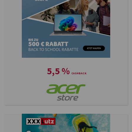
5,5
%