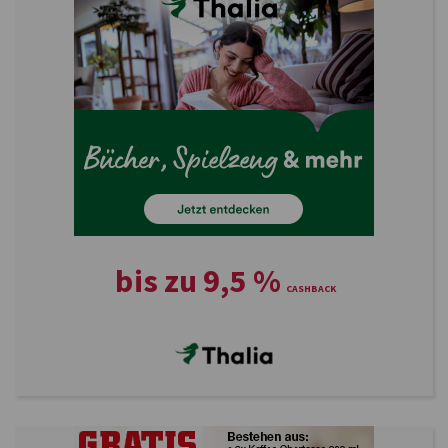
bis zu
9,5
%