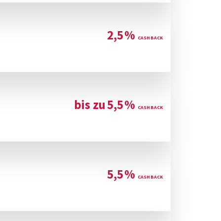
2,5
%
bis zu
5,5
%
5,5
%