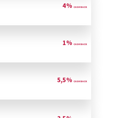
4
%
1
%
5,5
%