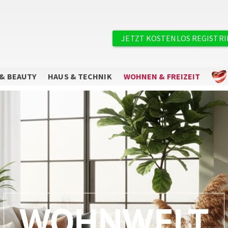
×
Benutzermenü
JETZT KOSTENLOS REGISTR
& BEAUTY
HAUS & TECHNIK
WOHNEN & FREIZEIT
Sie wollen keine Angebote mehr
verpassen?
Abonnieren Sie unseren Newsletter.
WOHNWELT