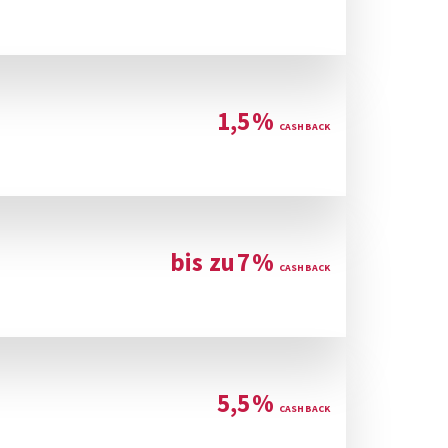
1,5
%
bis zu
7
%
5,5
%