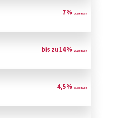
7
%
bis zu
14
%
4,5
%