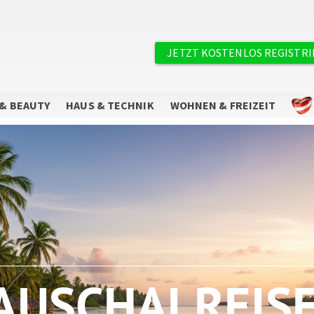
×
Benutzermenü
JETZT KOSTENLOS REGISTR
& BEAUTY
HAUS & TECHNIK
WOHNEN & FREIZEIT
Sie wollen keine Angebote mehr
verpassen?
Abonnieren Sie unseren Newsletter.
AUSCHALREIS