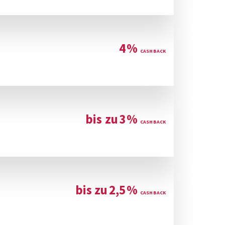
4
%
bis zu
3
%
bis zu
2,5
%