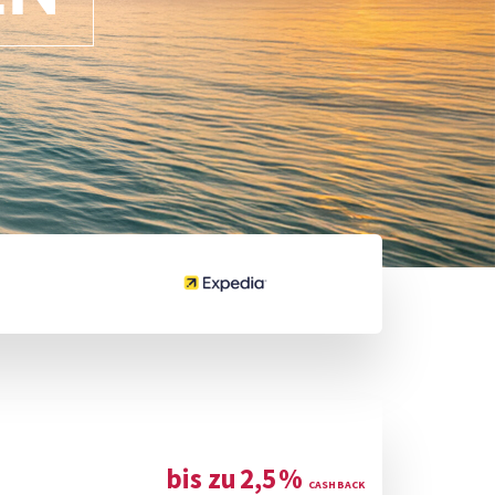
bis zu
2,5
%