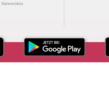
Datenschutz
aw
Cashback in d
Mit der Benef
Wo immer Sie gerade u