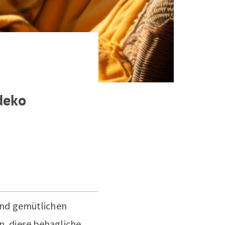
deko
 und gemütlichen
, diese behagliche