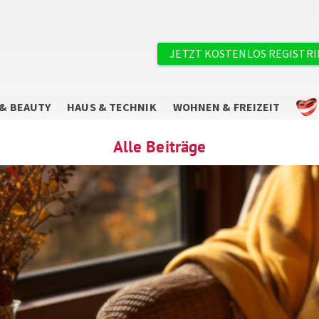
×
Benutzermenü
JETZT KOSTENLOS REGISTR
& BEAUTY
HAUS & TECHNIK
WOHNEN & FREIZEIT
Alle Beiträge
Sie wollen keine Angebote mehr
verpassen?
Abonnieren Sie unseren Newsletter.