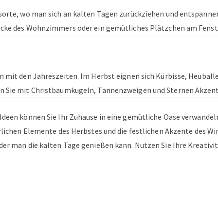
sorte, wo man sich an kalten Tagen zurückziehen und entspanne
 Ecke des Wohnzimmers oder ein gemütliches Plätzchen am Fenste
e
n mit den Jahreszeiten. Im Herbst eignen sich Kürbisse, Heubal
n Sie mit Christbaumkugeln, Tannenzweigen und Sternen Akzent
Ideen können Sie Ihr Zuhause in eine gemütliche Oase verwandeln
ürlichen Elemente des Herbstes und die festlichen Akzente des Wi
der man die kalten Tage genießen kann. Nutzen Sie Ihre Kreativit