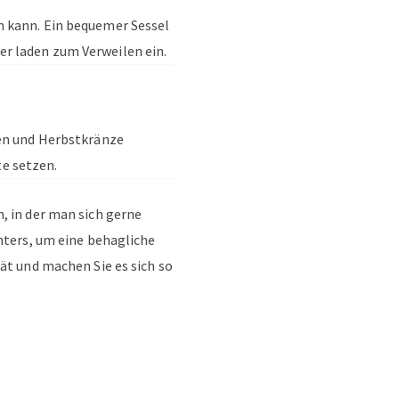
n kann. Ein bequemer Sessel
r laden zum Verweilen ein.
len und Herbstkränze
e setzen.
, in der man sich gerne
nters, um eine behagliche
ät und machen Sie es sich so