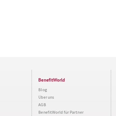
BenefitWorld
Blog
Über uns
AGB
BenefitWorld für Partner