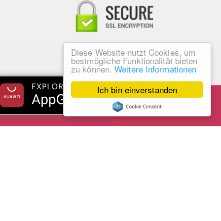
Diese Website nutzt Cookies, um
bestmögliche Funktionalität bieten
zu können.
Weitere Informationen
Ich bin einverstanden
er Hosentasche
itWorld App
nterwegs sind, mit unserer Cashback App entgeht Ihnen