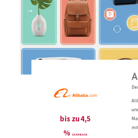
A
De
Al
un
bis zu
4,5
Ma
mi
%