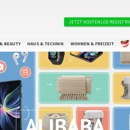
×
Benutzermenü
JETZT KOSTENLOS REGISTR
& BEAUTY
HAUS & TECHNIK
WOHNEN & FREIZEIT
Sie wollen keine Angebote mehr
verpassen?
Abonnieren Sie unseren Newsletter.
ALIBABA