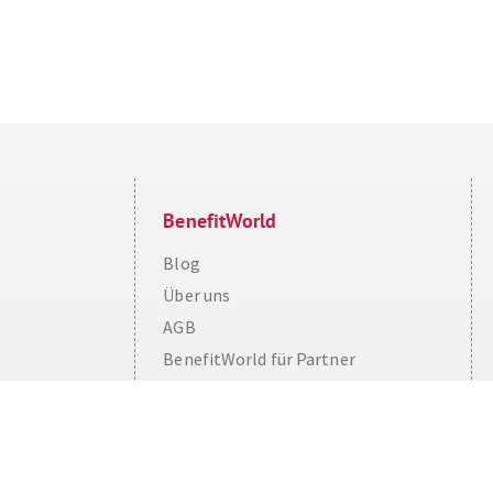
BenefitWorld
Blog
Über uns
AGB
Cookie Consent plugin for the EU cookie l
BenefitWorld für Partner
Impressum