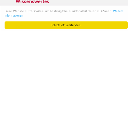
Wissenswertes
Diese Website nutzt Cookies, um bestmögliche Funktionalität bieten zu können.
Weitere
So funktioniert´s
Informationen
Gut zu wissen
Ich bin einverstanden
FAQ
Cashback maximieren
Datenschutz
Service & Support
Ihr Feedback
Kontakt
Zum Newsletter
anmelden