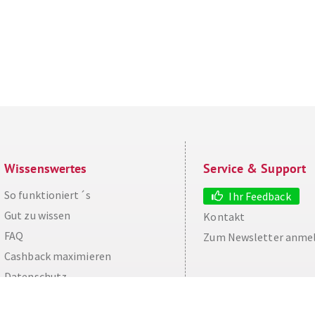
Wissenswertes
Service & Support
So funktioniert´s
Ihr Feedback
Gut zu wissen
Kontakt
FAQ
Zum Newsletter anme
aw
Cashback maximieren
Datenschutz