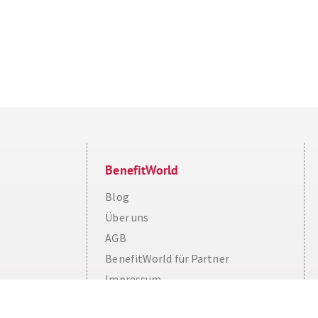
BenefitWorld
Blog
Über uns
AGB
Cookie Consent plugin for the EU cookie l
BenefitWorld für Partner
Impressum