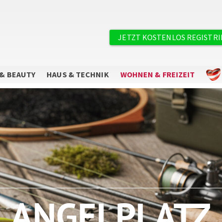
×
Benutzermenü
JETZT KOSTENLOS REGISTR
& BEAUTY
HAUS & TECHNIK
WOHNEN & FREIZEIT
Sie wollen keine Angebote mehr
verpassen?
Abonnieren Sie unseren Newsletter.
ANGELPLATZ