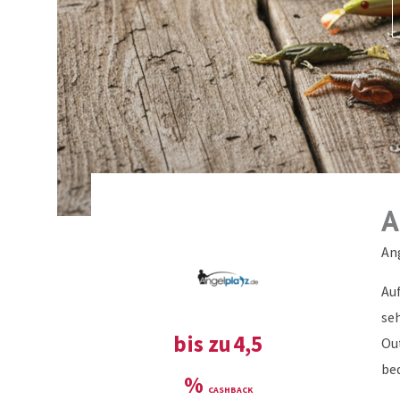
A
An
Au
se
bis zu
4,5
Ou
be
%