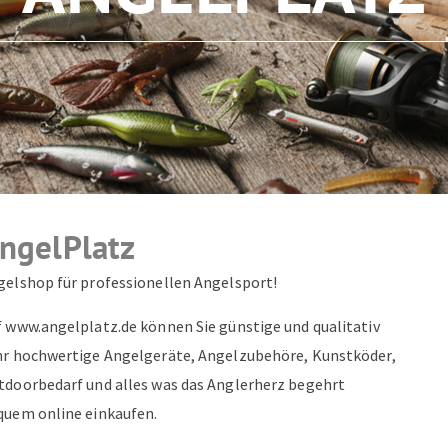
ZUM NEWSLETTER ANMELDEN
ngelPlatz
gelshop für professionellen Angelsport!
f www.angelplatz.de können Sie günstige und qualitativ
hr hochwertige Angelgeräte, Angelzubehöre, Kunstköder,
tdoorbedarf und alles was das Anglerherz begehrt
quem online einkaufen.