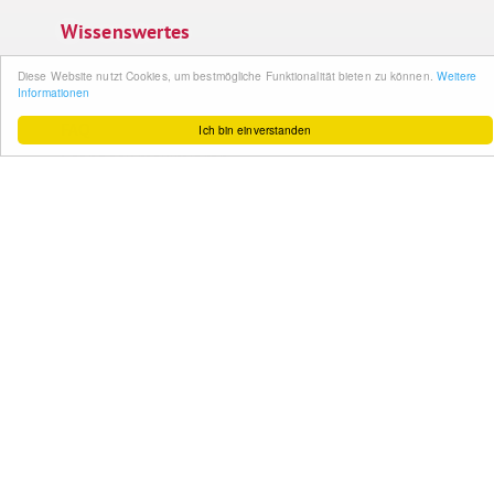
Wissenswertes
So funktioniert´s
Diese Website nutzt Cookies, um bestmögliche Funktionalität bieten zu können.
Weitere
Informationen
Gut zu wissen
FAQ
Ich bin einverstanden
Cashback maximieren
Datenschutz
Service & Support
Ihr Feedback
Kontakt
Zum Newsletter
anmelden