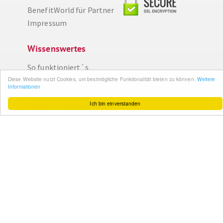
BenefitWorld für Partner
Impressum
Wissenswertes
So funktioniert´s
Gut zu wissen
Diese Website nutzt Cookies, um bestmögliche Funktionalität bieten zu können.
Weitere
Informationen
FAQ
Ich bin einverstanden
Cashback maximieren
Datenschutz
Service & Support
Ihr Feedback
Kontakt
Zum Newsletter
anmelden