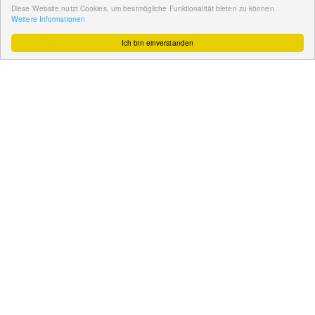
So funktioniert´s
Diese Website nutzt Cookies, um bestmögliche Funktionalität bieten zu können.
Weitere Informationen
Gut zu wissen
FAQ
Ich bin einverstanden
Cashback maximieren
Datenschutz
Service & Support
Ihr Feedback
Kontakt
Zum Newsletter
anmelden