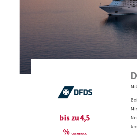
D
Mi
Be
Mi
bis zu
4,5
No
br
%