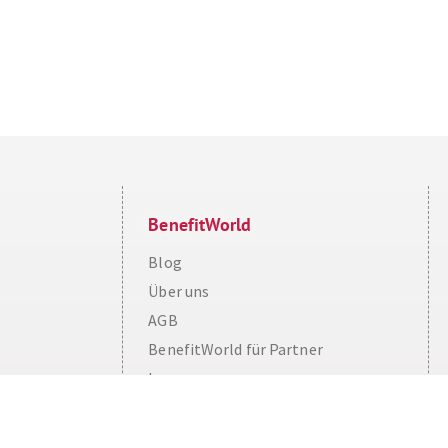
BenefitWorld
Blog
Über uns
AGB
Cookie Consent plugin for the EU cookie l
BenefitWorld für Partner
Impressum