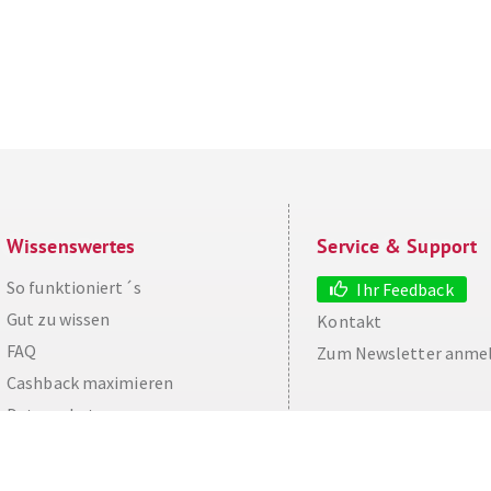
Wissenswertes
Service & Support
So funktioniert´s
Ihr Feedback
Gut zu wissen
Kontakt
FAQ
Zum Newsletter anme
aw
Cashback maximieren
Datenschutz