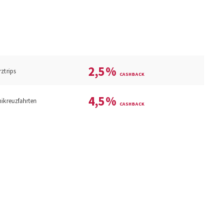
2,5
%
ztrips
4,5
%
nikreuzfahrten