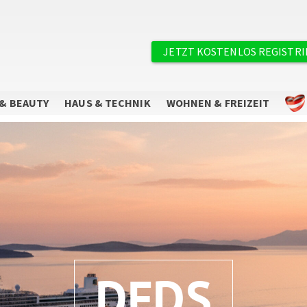
×
Benutzermenü
JETZT KOSTENLOS REGISTR
& BEAUTY
HAUS & TECHNIK
WOHNEN & FREIZEIT
Sie wollen keine Angebote mehr
verpassen?
Abonnieren Sie unseren Newsletter.
DFDS