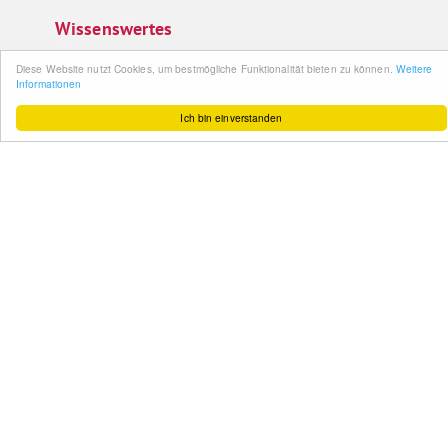
Wissenswertes
Ich bin einverstanden
So funktioniert´s
Gut zu wissen
FAQ
Cashback maximieren
Datenschutz
Service & Support
Ihr Feedback
Kontakt
Zum Newsletter
anmelden