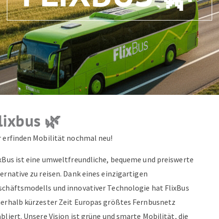
ZUM NEWSLETTER ANMELDEN
lixbus 🌿
r erfinden Mobilität nochmal neu!
ixBus ist eine umweltfreundliche, bequeme und preiswerte
ernative zu reisen. Dank eines einzigartigen
schäftsmodells und innovativer Technologie hat FlixBus
nerhalb kürzester Zeit Europas größtes Fernbusnetz
bliert. Unsere Vision ist grüne und smarte Mobilität, die