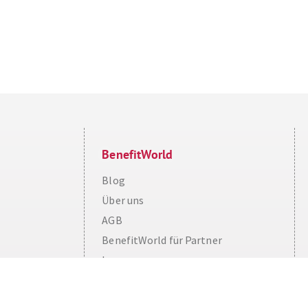
BenefitWorld
Blog
Über uns
AGB
Cookie Consent plugin for the EU cookie l
BenefitWorld für Partner
Impressum