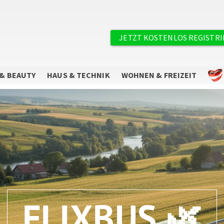
×
Benutzermenü
JETZT KOSTENLOS REGISTR
& BEAUTY
HAUS & TECHNIK
WOHNEN & FREIZEIT
Sie wollen keine Angebote mehr
verpassen?
Abonnieren Sie unseren Newsletter.
FLIXBUS 🌿