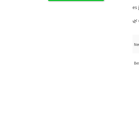
es
🌿
Ne
Be