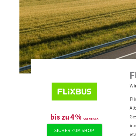
F
Wi
Fl
Alt
bis zu
4
%
Ge
in
SICHER ZUM SHOP
eta