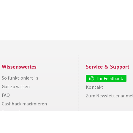
Wissenswertes
Service & Support
So funktioniert´s
Ihr Feedback
Gut zu wissen
Kontakt
FAQ
Zum Newsletter anme
aw
Cashback maximieren
Datenschutz