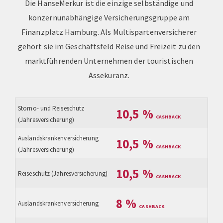
Die HanseMerkur ist die einzige selbständige und
konzernunabhängige Versicherungsgruppe am
Finanzplatz Hamburg. Als Multispartenversicherer
gehört sie im Geschäftsfeld Reise und Freizeit zu den
marktführenden Unternehmen der touristischen
Assekuranz.
Storno- und Reiseschutz
10,5
%
(Jahresversicherung)
Auslands­kran­ken­ver­si­che­rung
10,5
%
(Jahresversicherung)
10,5
%
Reiseschutz (Jahresversicherung)
8
%
Auslands­kran­ken­ver­si­che­rung