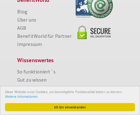
Blog
Über uns
AGB
BenefitWorld für Partner
Impressum
Wissenswertes
So funktioniert´s
Gut zu wissen
FAQ
Diese Website nutzt Cookies, um bestmögliche Funktionalität bieten zu können.
Cashback maximieren
Weitere Informationen
Datenschutz
Ich bin einverstanden
Service & Support
Ihr Feedback