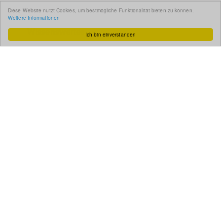
Impressum
Diese Website nutzt Cookies, um bestmögliche Funktionalität bieten zu können.
Weitere Informationen
Wissenswertes
Ich bin einverstanden
So funktioniert´s
Gut zu wissen
FAQ
Cashback maximieren
Datenschutz
Service & Support
Ihr Feedback
Kontakt
Zum Newsletter
anmelden