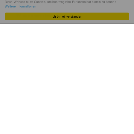
Diese Website nutzt Cookies, um bestmögliche Funktionalität bieten zu können.
Weitere Informationen
Wissenswertes
Ich bin einverstanden
So funktioniert´s
Gut zu wissen
FAQ
Cashback maximieren
Datenschutz
Service & Support
Ihr Feedback
Kontakt
Zum Newsletter
anmelden