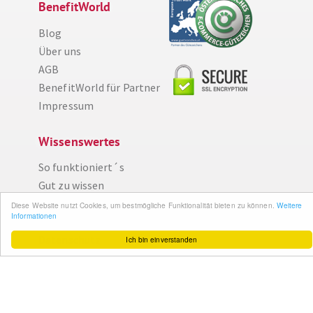
BenefitWorld
Blog
Über uns
AGB
BenefitWorld für Partner
Impressum
Diese Website nutzt Cookies, um bestmögliche Funktionalität bieten zu können.
Wissenswertes
Weitere Informationen
So funktioniert´s
Ich bin einverstanden
Gut zu wissen
FAQ
Cashback maximieren
Datenschutz
Service & Support
Ihr Feedback