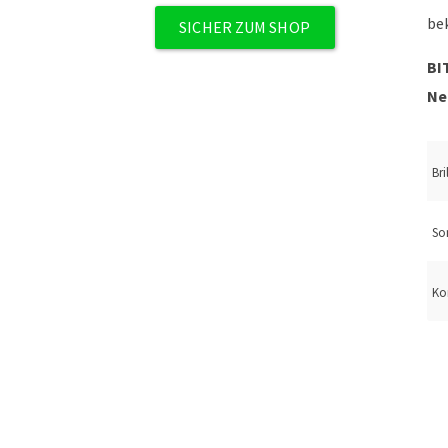
be
SICHER ZUM SHOP
BI
Ne
Bri
So
Ko