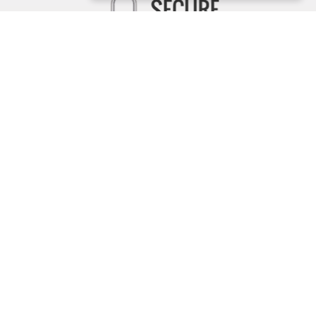
er Hosentasche
itWorld App
nterwegs sind, mit unserer Cashback App entgeht Ihnen
 über 600 Shops entdecken Sie bis zu 75% Rabatt und