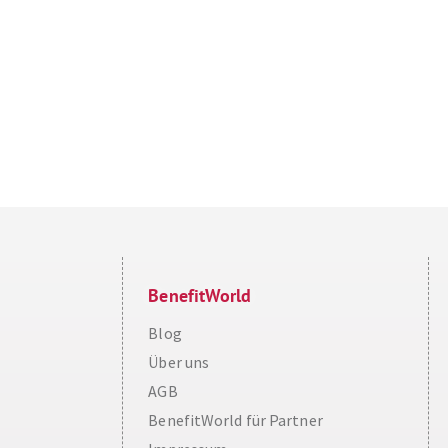
BenefitWorld
Blog
Über uns
AGB
BenefitWorld für Partner
Cookie Consent plugin for the EU cookie l