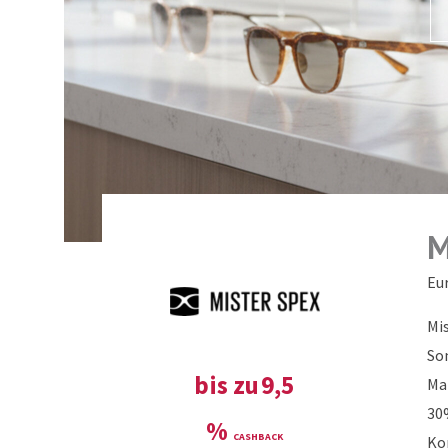
M
Eu
Mis
So
bis zu
9,5
Ma
30%
%
Ko