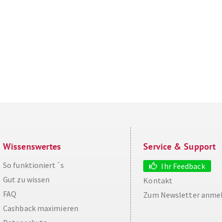
Wissenswertes
Service & Support
So funktioniert´s
Ihr Feedback
Gut zu wissen
Kontakt
FAQ
Zum Newsletter anme
Cashback maximieren
aw