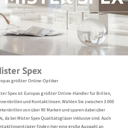
ZUM NEWSLETTER ANMELDEN
ister Spex
ropas größter Online-Optiker
ter Spex ist Europas größter Online-Händler für Brillen,
nnenbrillen und Kontaktlinsen. Wählen Sie zwischen 3.000
rkenbrillen von über 90 Marken und sparen dabei über
, da bei Mister Spex Qualitätsgläser inklusive sind. Auch
ntaktlinsenträger finden hier eine große Auswahl an