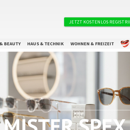
×
Benutzermenü
JETZT KOSTENLOS REGISTR
& BEAUTY
HAUS & TECHNIK
WOHNEN & FREIZEIT
Sie wollen keine Angebote mehr
verpassen?
Abonnieren Sie unseren Newsletter.
MISTER SPEX