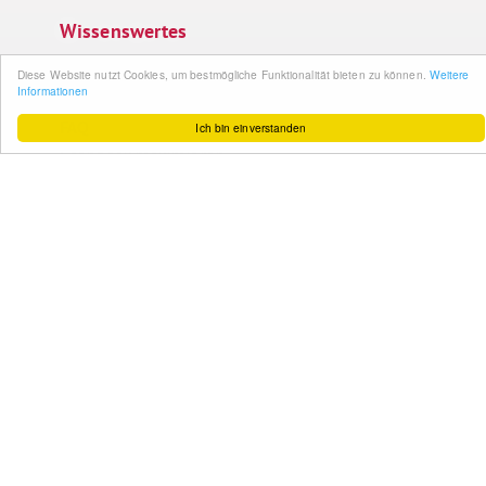
Wissenswertes
So funktioniert´s
Diese Website nutzt Cookies, um bestmögliche Funktionalität bieten zu können.
Weitere
Informationen
Gut zu wissen
FAQ
Ich bin einverstanden
Cashback maximieren
Datenschutz
Service & Support
Ihr Feedback
Kontakt
Zum Newsletter
anmelden