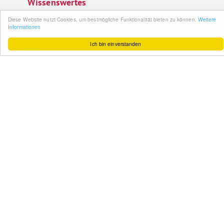
Wissenswertes
So funktioniert´s
Gut zu wissen
FAQ
Cashback maximieren
Datenschutz
Service & Support
Ihr Feedback
Kontakt
Zum Newsletter
anmelden