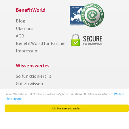
BenefitWorld
Blog
Über uns
AGB
BenefitWorld für Partner
Impressum
Wissenswertes
Diese Website nutzt Cookies, um bestmögliche Funktionalität bieten zu können.
Weitere Informationen
So funktioniert´s
Ich bin einverstanden
Gut zu wissen
FAQ
Cashback maximieren
Datenschutz
Service & Support