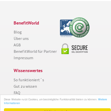
BenefitWorld
Blog
Über uns
AGB
BenefitWorld für Partner
Impressum
Wissenswertes
Diese Website nutzt Cookies, um bestmögliche Funktionalität bieten zu können.
Weitere Informationen
So funktioniert´s
Gut zu wissen
Ich bin einverstanden
FAQ
Cashback maximieren
Datenschutz