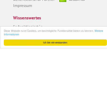
Impressum
Wissenswertes
So funktioniert´s
Diese Website nutzt Cookies, um bestmögliche Funktionalität bieten zu können.
Weitere
Gut zu wissen
Informationen
FAQ
Ich bin einverstanden
Cashback maximieren
Datenschutz
Service & Support
Ihr Feedback
Kontakt
Zum Newsletter
anmelden