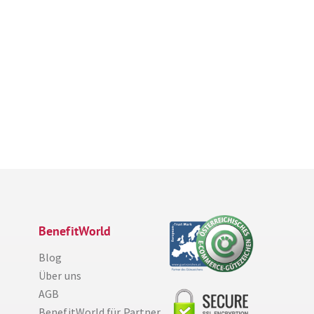
BenefitWorld
Blog
Über uns
AGB
BenefitWorld für Partner