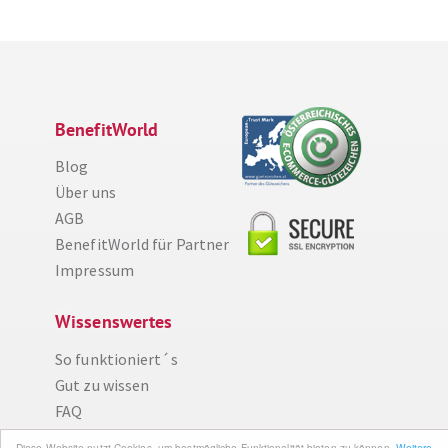
BenefitWorld
Blog
Über uns
AGB
BenefitWorld für Partner
Impressum
Wissenswertes
Diese Website nutzt Cookies, um bestmögliche Funktionalität bieten zu können.
So funktioniert´s
Weitere Informationen
Gut zu wissen
Ich bin einverstanden
FAQ
Cashback maximieren