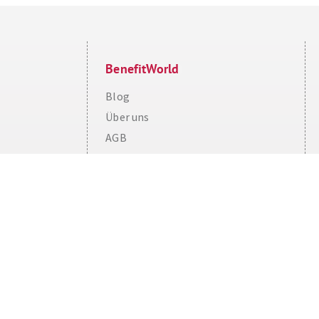
BenefitWorld
Blog
Über uns
Cookie Consent plugin for the EU cookie l
AGB
BenefitWorld für Partner
Impressum