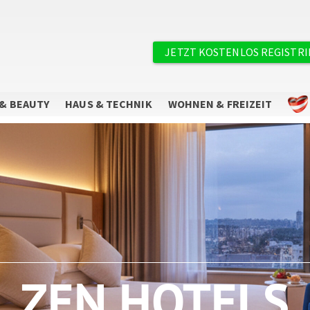
×
Benutzermenü
JETZT KOSTENLOS REGISTR
& BEAUTY
HAUS & TECHNIK
WOHNEN & FREIZEIT
Sie wollen keine Angebote mehr
verpassen?
Abonnieren Sie unseren Newsletter.
ZEN HOTELS