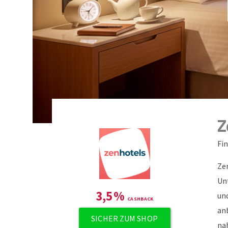
Z
Fi
Ze
Un
3,5
%
un
anb
SICHER ZUM SHOP
na