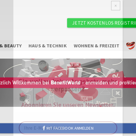
×
Benutzermenü
JETZT KOSTENLOS REGISTR
& BEAUTY
HAUS & TECHNIK
WOHNEN & FREIZEIT
Sie wollen keine Angebote mehr
verpassen?
Abonnieren Sie unseren Newsletter.
MIT FACEBOOK ANMELDEN