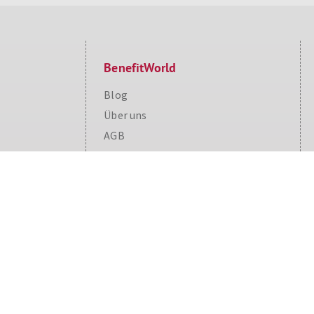
BenefitWorld
Blog
Über uns
Cookie Consent plugin for the EU cookie l
AGB
BenefitWorld für Partner
Impressum