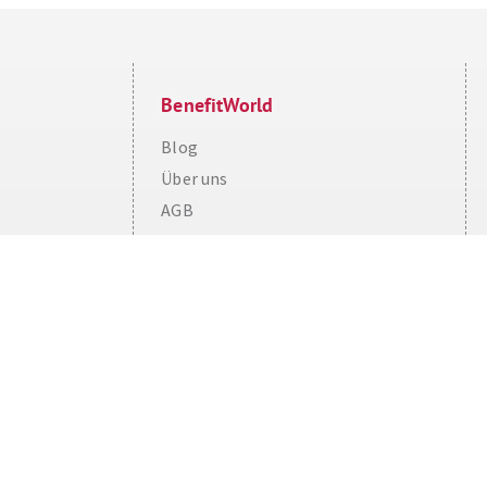
BenefitWorld
Blog
Über uns
Cookie Consent plugin for the EU cookie l
AGB
BenefitWorld für Partner
Impressum