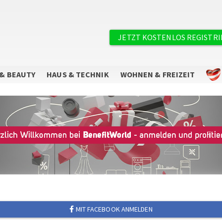
×
Benutzermenü
JETZT KOSTENLOS REGISTR
& BEAUTY
HAUS & TECHNIK
WOHNEN & FREIZEIT
Sie wollen keine Angebote mehr
verpassen?
Abonnieren Sie unseren Newsletter.
MIT FACEBOOK ANMELDEN