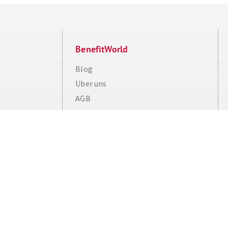
BenefitWorld
Blog
Über uns
Cookie Consent plugin for the EU cookie l
AGB
BenefitWorld für Partner
Impressum