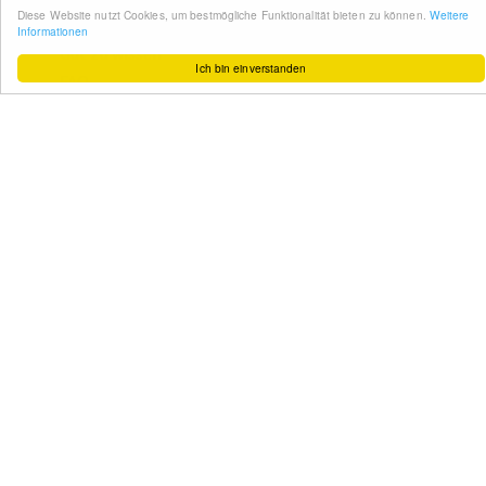
So funktioniert´s
Gut zu wissen
FAQ
Cashback maximieren
Datenschutz
Service & Support
Ihr Feedback
Kontakt
Zum Newsletter
anmelden