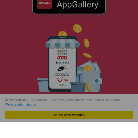
Diese Website nutzt Cookies, um bestmögliche Funktionalität bieten zu können.
Weitere Informationen
Ich bin einverstanden
Cashback in der Hosentasche
Mit der BenefitWorld App