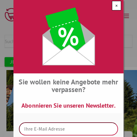
Direkt
×
zum
Navi
Inhalt
aktiv
Suche
SUCH
Benutzermenü
ANMELDEN
JETZT KOSTENLOS REGISTRIEREN
Sie wollen keine Angebote mehr
verpassen?
AUSTRIASHOPS
Abonnieren Sie unseren Newsletter.