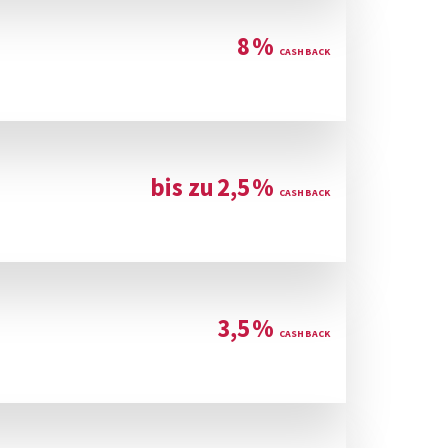
8
%
bis zu
2,5
%
3,5
%