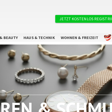
×
Benutzermenü
JETZT KOSTENLOS REGISTR
& BEAUTY
HAUS & TECHNIK
WOHNEN & FREIZEIT
Sie wollen keine Angebote mehr
verpassen?
Abonnieren Sie unseren Newsletter.
REN & SCHM