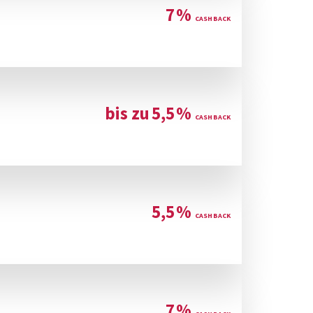
7
%
bis zu
5,5
%
5,5
%
7
%