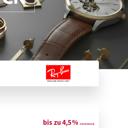
bis zu
4,5
%