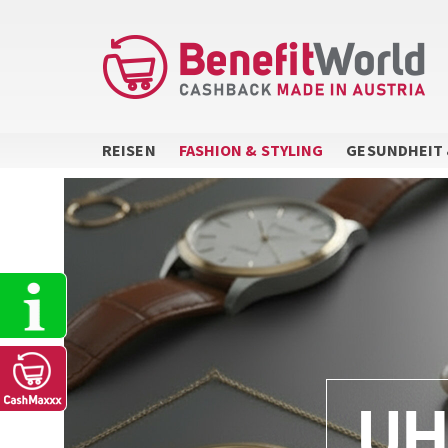
Direkt
zum
Inhalt
REISEN
FASHION & STYLING
GESUNDHEIT 
Sidebar
Menu
UH