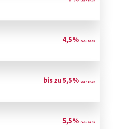
4,5
%
bis zu
5,5
%
5,5
%