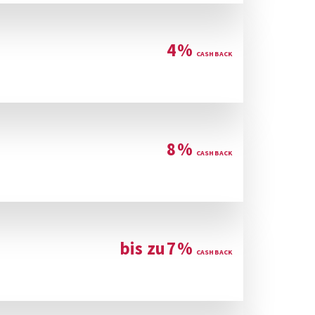
4
%
8
%
bis zu
7
%