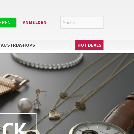
Suche
SUCHE
ANMELDEN
IEREN
Hauptnavigation
AUSTRIASHOPS
HOT DEALS
UCK