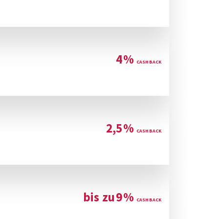
4
%
2,5
%
bis zu
9
%