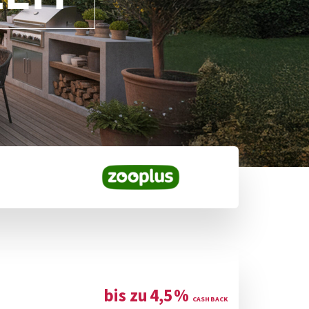
bis zu
4,5
%