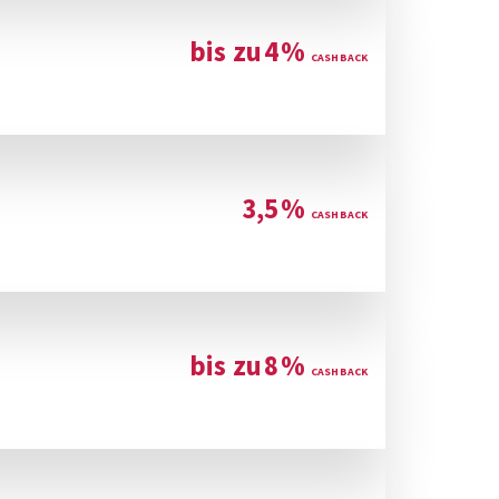
bis zu
4
%
3,5
%
bis zu
8
%