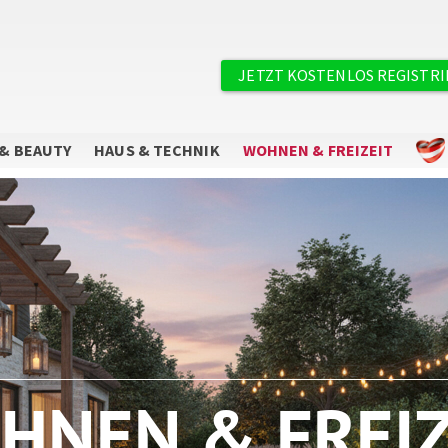
×
Benutzermenü
JETZT KOSTENLOS REGISTR
& BEAUTY
HAUS & TECHNIK
WOHNEN & FREIZEIT
Sie wollen keine Angebote mehr
verpassen?
Abonnieren Sie unseren Newsletter.
HNEN & FREIZ