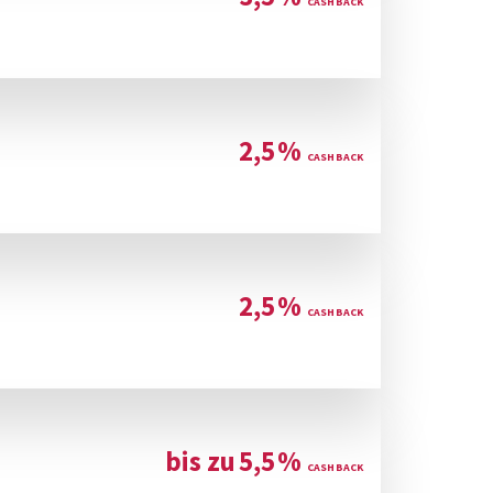
2,5
%
2,5
%
bis zu
5,5
%