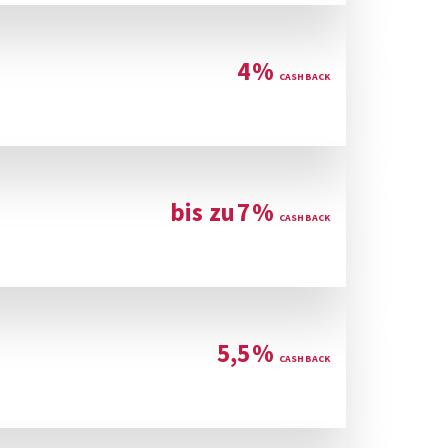
4
%
bis zu
7
%
5,5
%