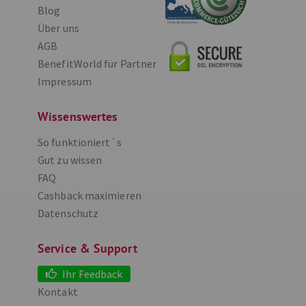
for you
Bluttests, Darmtests, Speicheltests für zuhause
bis zu
7
%
FOREO
Haut- und Mundpflege auf Profi-Niveau
2
%