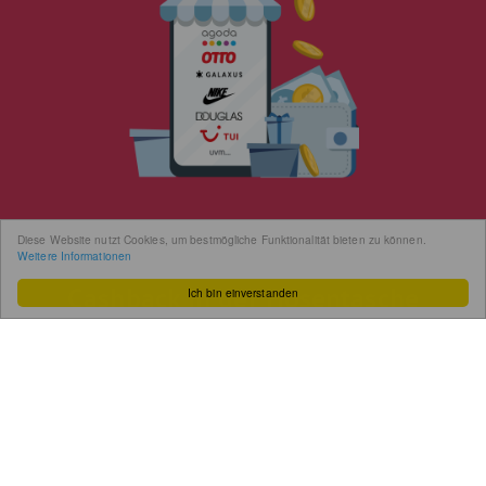
Naturprodukte nur für Sie
bis zu
12,5
%
Diese Website nutzt Cookies, um bestmögliche Funktionalität bieten zu können.
Gurkerl
Weitere Informationen
Ich bin einverstanden
Dein Online Markt
€
17,50