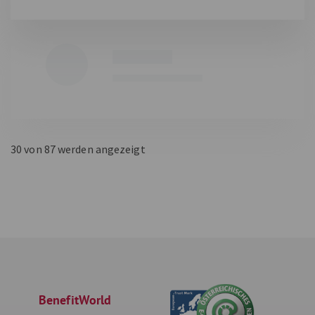
Fielmann
Für jedes Gesicht die passende Fassung!
5,5
%