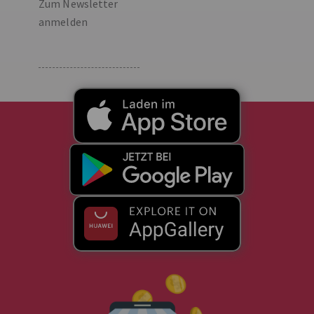
GEBERICH
Natürliche Nahrungsergänzungsmittel
8
%
Golden Tree